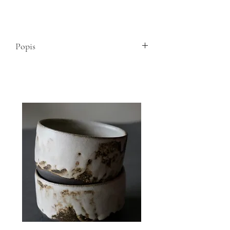
Popis
Keramický kalíšekbyl vytvořen pro
chvíle zastavení, s cílem umožnit vám
zpomalit a najít klid v každodenním
shonu.
Kalíšek
Je vyrobený se záměrem zpomalit
a užít si malé okamžiky všedního
dne.
Je vyrobený z lokálních materiálů –
české hlíny a glazur
Vhodný je i do myčky, ručním mytím
mu však prodloužíte životnost.
Objem je 120 ml.