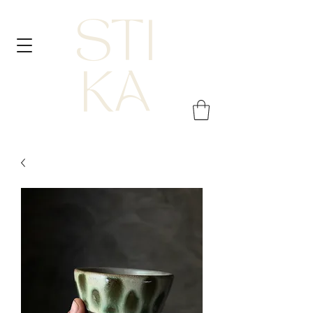
STI
KA