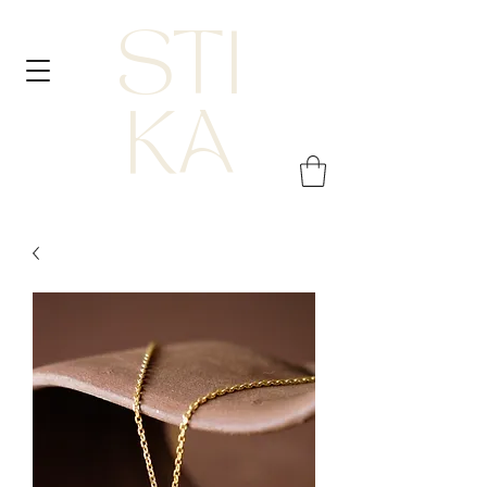
STI
KA