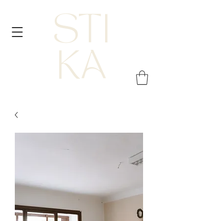
STI
KA